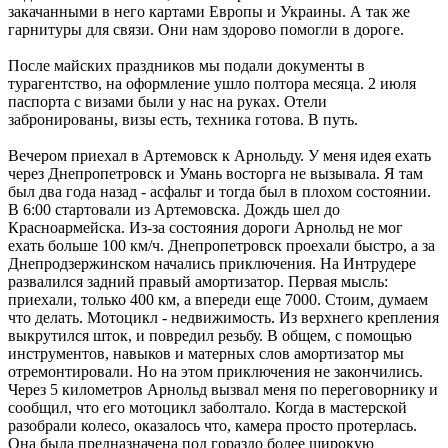
закачанными в него картами Европы и Украины. А так же
гарнитуры для связи. Они нам здорово помогли в дороге.
После майских праздников мы подали документы в
турагентство, на оформление ушло полтора месяца. 2 июля
паспорта с визами были у нас на руках. Отели
забронированы, визы есть, техника готова. В путь.
Вечером приехал в Артемовск к Арнольду. У меня идея ехать
через Днепропетровск и Умань восторга не вызывала. Я там
был два года назад - асфальт и тогда был в плохом состоянии.
В 6:00 стартовали из Артемовска. Дождь шел до
Красноармейска. Из-за состояния дороги Арнольд не мог
ехать больше 100 км/ч. Днепропетровск проехали быстро, а за
Днепродзержинском начались приключения. На Интрудере
развалился задний правый амортизатор. Первая мысль:
приехали, только 400 км, а впереди еще 7000. Стоим, думаем
что делать. Мотоцикл - недвижимость. Из верхнего крепления
выкрутился шток, и повредил резьбу. В общем, с помощью
инструментов, навыков и матерных слов амортизатор мы
отремонтировали. Но на этом приключения не закончились.
Через 5 километров Арнольд вызвал меня по переговорнику и
сообщил, что его мотоцикл заболтало. Когда в мастерской
разобрали колесо, оказалось что, камера просто протерлась.
Она была предназначена под гораздо более широкую