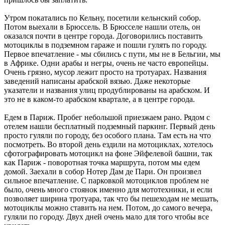
Утром покатались по Кельну, посетили кельнский собор.
Потом выехали в Брюссель. В Брюсселе нашли отель, он
оказался почти в центре города. Договорились поставить
мотоциклы в подземном гараже и пошли гулять по городу.
Первое впечатление - мы сбились с пути, мы не в Бельгии, мы
в Африке. Одни арабы и негры, очень не часто европейцы.
Очень грязно, мусор лежит просто на тротуарах. Названия
заведений написаны арабской вязью. Даже некоторые
указатели и названия улиц продублированы на арабском. И
это не в каком-то арабском квартале, а в центре города.
Едем в Париж. Пробег небольшой приезжаем рано. Рядом с
отелем нашли бесплатный подземный паркинг. Первый день
просто гуляли по городу, без особого плана. Там есть на что
посмотреть. Во второй день ездили на мотоциклах, хотелось
сфотографировать мотоцикл на фоне Эйфелевой башни, так
как Париж - поворотная точка маршрута, потом мы едем
домой. Заехали в собор Нотер Дам де Пари. Он произвел
сильное впечатление. С парковкой мотоциклов проблем не
было, очень много стоянок именно для мототехники, и если
позволяет ширина тротуара, так что бы пешеходам не мешать,
мотоциклы можно ставить на нем. Потом, до самого вечера,
гуляли по городу. Двух дней очень мало для того чтобы все