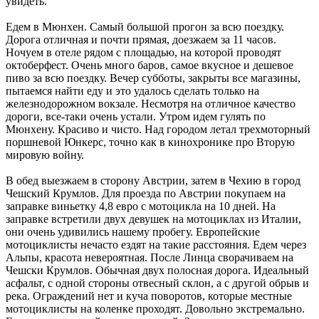
увидеть.
Едем в Мюнхен. Самый большой прогон за всю поездку.
Дорога отличная и почти прямая, доезжаем за 11 часов.
Ночуем в отеле рядом с площадью, на которой проводят
октоберфест. Очень много баров, самое вкусное и дешевое
пиво за всю поездку. Вечер субботы, закрыты все магазины,
пытаемся найти еду и это удалось сделать только на
железнодорожном вокзале. Несмотря на отличное качество
дороги, все-таки очень устали. Утром идем гулять по
Мюнхену. Красиво и чисто. Над городом летал трехмоторный
поршневой Юнкерс, точно как в кинохронике про Вторую
мировую войну.
В обед выезжаем в сторону Австрии, затем в Чехию в город
Чешский Крумлов. Для проезда по Австрии покупаем на
заправке виньетку 4,8 евро с мотоцикла на 10 дней. На
заправке встретили двух девушек на мотоциклах из Италии,
они очень удивились нашему пробегу. Европейские
мотоциклисты нечасто ездят на такие расстояния. Едем через
Альпы, красота невероятная. После Линца сворачиваем на
Чешски Крумлов. Обычная двух полосная дорога. Идеальный
асфальт, с одной стороны отвесный склон, а с другой обрыв и
река. Ограждений нет и куча поворотов, которые местные
мотоциклисты на коленке проходят. Довольно экстремально.