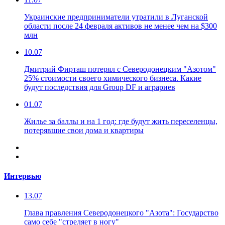
Украинские предприниматели утратили в Луганской
области после 24 февраля активов не менее чем на $300
млн
10.07
Дмитрий Фирташ потерял с Северодонецким "Азотом"
25% стоимости своего химического бизнеса. Какие
будут последствия для Group DF и аграриев
01.07
Жилье за баллы и на 1 год: где будут жить переселенцы,
потерявшие свои дома и квартиры
Интервью
13.07
Глава правления Северодонецкого "Азота": Государство
само себе "стреляет в ногу"