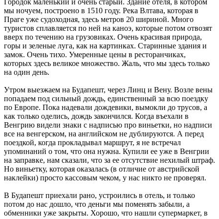
Городок маленький и очень старый. Здание отеля, в котором
мы ночуем, построено в 1510 году. Река Влтава, которая в
Праге уже судоходная, здесь метров 20 шириной. Много
туристов сплавляется по ней на каноэ, которые потом отвозят
вверх по течению на грузовиках. Очень красивая природа,
горы и зеленые луга, как на картинках. Старинные здания и
замок. Очень тихо. Умеренные цены в ресторанчиках,
которых здесь великое множество. Жаль, что мы здесь только
на один день.
Утром выезжаем на Будапешт, через Линц и Вену. Возле вены
попадаем под сильный дождь, единственный за всю поездку
по Европе. Пока надевали дождевики, вымокли до трусов, а
как только оделись, дождь закончился. Когда въехали в
Венгрию видели знаки с надписью про виньетки, но надписи
все на венгерском, на английском не дублируются. А перед
поездкой, когда прокладывал маршрут, я не встречал
упоминаний о том, что она нужна. Купили ее уже в Венгрии
на заправке, нам сказали, что за ее отсутствие нехилый штраф.
Но виньетку, которая оказалась (в отличие от австрийской
наклейки) просто кассовым чеком, у нас никто не проверял.
В Будапешт приехали рано, устроились в отель, и только
потом до нас дошло, что деньги мы поменять забыли, а
обменники уже закрыты. Хорошо, что нашли супермаркет, в