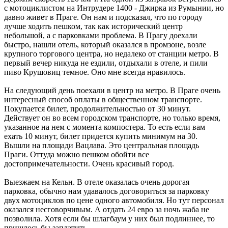
с мотоциклистом на Интрудере 1400 - Джирка из Румынии, но
давно живет в Праге. Он нам и подсказал, что по городу
лучше ходить пешком, так как исторический центр
небольшой, а с парковками проблема. В Прагу доехали
быстро, нашли отель, который оказался в промзоне, возле
крупного торгового центра, но недалеко от станции метро. В
первый вечер никуда не ездили, отдыхали в отеле, и пили
пиво Крушовиц темное. Оно мне всегда нравилось.
На следующий день поехали в центр на метро. В Праге очень
интересный способ оплаты в общественном транспорте.
Покупается билет, продолжительностью от 30 минут.
Действует он во всем городском транспорте, но только время,
указанное на нем с момента компостера. То есть если вам
ехать 10 минут, билет придется купить минимум на 30.
Вышли на площади Вацлава. Это центральная площадь
Праги. Оттуда можно пешком обойти все
достопримечательности. Очень красивый город.
Выезжаем на Кельн. В отеле оказалась очень дорогая
парковка, обычно нам удавалось договориться за парковку
двух мотоциклов по цене одного автомобиля. Но тут персонал
оказался несговорчивым. А отдать 24 евро за ночь жаба не
позволила. Хотя если бы шлагбаум у них был подлиннее, то
пришлось бы заплатить.