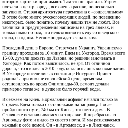
котором карточки принимают. Там это не правило. Утром
поехали в центр города, все очень красиво, но несколько
запущено. Старая архитектура перемешана с «соцреализмом».
В отеле было много русскоговорящих людей, по поведению
некоторых, было понятно, почему наших там не любят. Все
таблички и предупреждения написаны на трех языках, и
только плакат о том, что нельзя выносить еду со шведского
стола, на одном. Несложно догадаться на каком.
Последний день в Европе. Стартуем в Украину. Украинскую
границу проходим за 10 минут. Едем на Ужгород. Время всего
15-00, думали доехать до Львова, но решили заночевать в
Ужгороде. Как потом выяснилось, не зря. От отличной
дороги, что я видел в 2010 году, остались лишь воспоминания.
В Ужгороде поселились в гостинице Интурист. Привет
родина! - при вполне европейской цене, время там
остановилось во время Олимпиады-80, ремонт делали
примерно тогда же, в душе не было горячей воды.
Выезжаем на Киев. Нормальный асфальт начался только за
Стрыем. Едем только с остановками на заправку. После
пройденного пути, 740 км от Киева, это почти дома. В
Славянске останавливаемся на заправке. Я перебрасываю
Арнольду фото и видео со своего ноута. И мы разъезжаемся
каждый к себе домой. Он - в Артемовск, я - в Лисичанск.