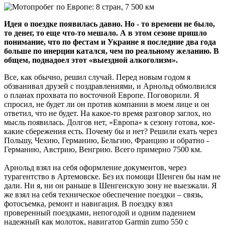
Идея о поездке появилась давно. Но - то времени не было,
то денег, то еще что-то мешало. А в этом сезоне пришло
понимание, что по фестам и Украине я последние два года
больше по инерции катался, чем по реальному желанию. В
общем, поднадоел этот «выездной алкоголизм».
Все, как обычно, решил случай. Перед новым годом я
обзванивал друзей с поздравлениями, и Арнольд обмолвился
о планах прохвата по восточной Европе. Поговорили. Я
спросил, не будет ли он против компании в моем лице и он
ответил, что не будет. На какое-то время разговор заглох, но
мысль появилась. Долгов нет, «Европа» к сезону готова, кое-
какие сбережения есть. Почему бы и нет? Решили ехать через
Польшу, Чехию, Германию, Бельгию, Францию и обратно -
Германию, Австрию, Венгрию. Всего примерно 7500 км.
Арнольд взял на себя оформление документов, через
турагентство в Артемовске. Без их помощи Шенген бы нам не
дали. Ни я, ни он раньше в Шенгенскую зону не выезжали. Я
же взял на себя техническое обеспечение поездки – связь,
фотосъемка, ремонт и навигация. В поездку взял
проверенный поездками, непогодой и одним падением
надежный как молоток, навигатор Garmin zumo 550 с