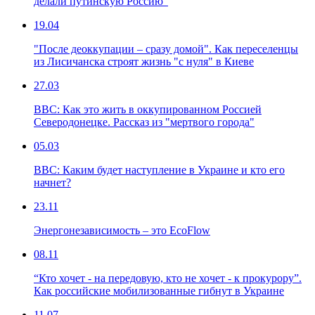
делали путинскую Россию"
19.04
"После деоккупации – сразу домой". Как переселенцы
из Лисичанска строят жизнь "с нуля" в Киеве
27.03
ВВС: Как это жить в оккупированном Россией
Северодонецке. Рассказ из "мертвого города"
05.03
ВВС: Каким будет наступление в Украине и кто его
начнет?
23.11
Энергонезависимость – это EcoFlow
08.11
“Кто хочет - на передовую, кто не хочет - к прокурору”.
Как российские мобилизованные гибнут в Украине
11.07