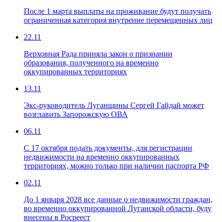
После 1 марта выплаты на проживание будут получать
ограниченная категория внутренне перемещенных лиц
22.11
Верховная Рада приняла закон о признании
образования, полученного на временно
оккупированных территориях
13.11
Экс-руководитель Луганщины Сергей Гайдай может
возглавить Запорожскую ОВА
06.11
С 17 октября подать документы, для регистрации
недвижимости на временно оккупированных
территориях, можно только при наличии паспорта РФ
02.11
До 1 января 2028 все данные о недвижимости граждан,
во временно оккупированной Луганской области, буду
внесены в Росреест