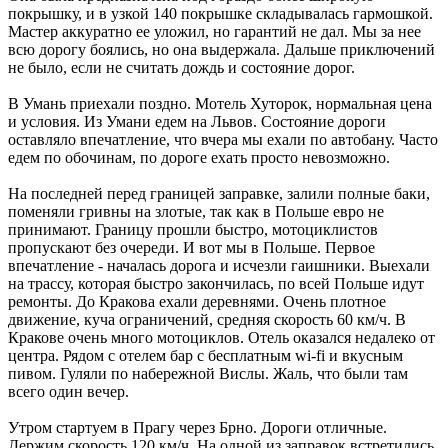
покрышку, и в узкой 140 покрышке складывалась гармошкой.
Мастер аккуратно ее уложил, но гарантий не дал. Мы за нее
всю дорогу боялись, но она выдержала. Дальше приключений
не было, если не считать дождь и состояние дорог.
В Умань приехали поздно. Мотель Хуторок, нормальная цена
и условия. Из Умани едем на Львов. Состояние дороги
оставляло впечатление, что вчера мы ехали по автобану. Часто
едем по обочинам, по дороге ехать просто невозможно.
На последней перед границей заправке, залили полные баки,
поменяли гривны на злотые, так как в Польше евро не
принимают. Границу прошли быстро, мотоциклистов
пропускают без очереди. И вот мы в Польше. Первое
впечатление - началась дорога и исчезли гаишники. Выехали
на трассу, которая быстро закончилась, по всей Польше идут
ремонты. До Кракова ехали деревнями. Очень плотное
движение, куча ограничений, средняя скорость 60 км/ч. В
Кракове очень много мотоциклов. Отель оказался недалеко от
центра. Рядом с отелем бар с бесплатным wi-fi и вкусным
пивом. Гуляли по набережной Вислы. Жаль, что были там
всего один вечер.
Утром стартуем в Прагу через Брно. Дороги отличные.
Держим скорость 120 км/ч. На одной из заправок встретились