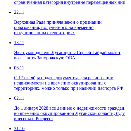
ограниченная категория внутренне перемещенных лиц
22.11
Верховная Рада приняла закон о признании
образования, полученного на временно
оккупированных территориях
13.11
Экс-руководитель Луганщины Сергей Гайдай может
возглавить Запорожскую ОВА
06.11
С 17 октября подать документы, для регистрации
недвижимости на временно оккупированных
территориях, можно только при наличии паспорта РФ
02.11
До 1 января 2028 все данные о недвижимости граждан,
во временно оккупированной Луганской области, буду
внесены в Росреест
31.10