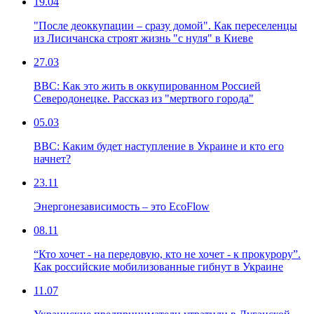
19.04
"После деоккупации – сразу домой". Как переселенцы
из Лисичанска строят жизнь "с нуля" в Киеве
27.03
ВВС: Как это жить в оккупированном Россией
Северодонецке. Рассказ из "мертвого города"
05.03
ВВС: Каким будет наступление в Украине и кто его
начнет?
23.11
Энергонезависимость – это EcoFlow
08.11
“Кто хочет - на передовую, кто не хочет - к прокурору”.
Как российские мобилизованные гибнут в Украине
11.07