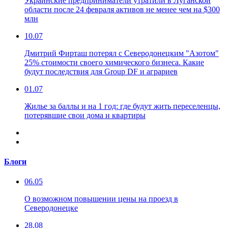
Украинские предприниматели утратили в Луганской
области после 24 февраля активов не менее чем на $300
млн
10.07
Дмитрий Фирташ потерял с Северодонецким "Азотом"
25% стоимости своего химического бизнеса. Какие
будут последствия для Group DF и аграриев
01.07
Жилье за баллы и на 1 год: где будут жить переселенцы,
потерявшие свои дома и квартиры
Блоги
06.05
О возможном повышении цены на проезд в
Северодонецке
28.08