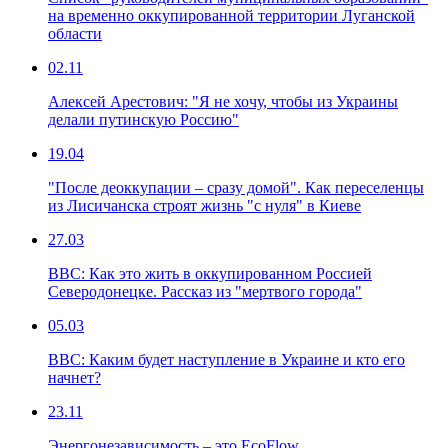
на временно оккупированной территории Луганской
области
02.11
Алексей Арестович: "Я не хочу, чтобы из Украины
делали путинскую Россию"
19.04
"После деоккупации – сразу домой". Как переселенцы
из Лисичанска строят жизнь "с нуля" в Киеве
27.03
ВВС: Как это жить в оккупированном Россией
Северодонецке. Рассказ из "мертвого города"
05.03
ВВС: Каким будет наступление в Украине и кто его
начнет?
23.11
Энергонезависимость – это EcoFlow