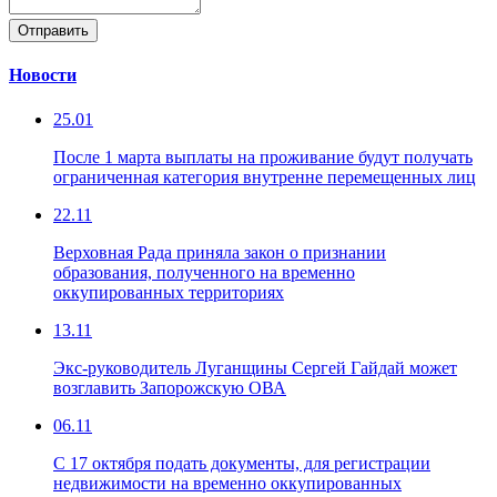
Отправить
Новости
25.01
После 1 марта выплаты на проживание будут получать
ограниченная категория внутренне перемещенных лиц
22.11
Верховная Рада приняла закон о признании
образования, полученного на временно
оккупированных территориях
13.11
Экс-руководитель Луганщины Сергей Гайдай может
возглавить Запорожскую ОВА
06.11
С 17 октября подать документы, для регистрации
недвижимости на временно оккупированных