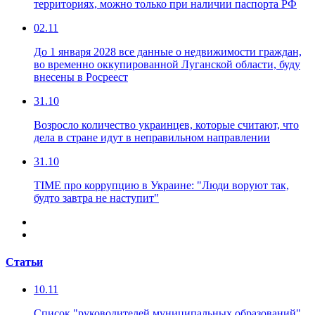
территориях, можно только при наличии паспорта РФ
02.11
До 1 января 2028 все данные о недвижимости граждан,
во временно оккупированной Луганской области, буду
внесены в Росреест
31.10
Возросло количество украинцев, которые считают, что
дела в стране идут в неправильном направлении
31.10
TIME про коррупцию в Украине: "Люди воруют так,
будто завтра не наступит"
Статьи
10.11
Список "руководителей муниципальных образований"