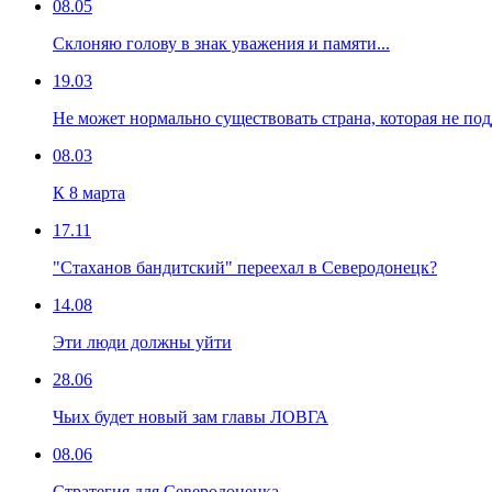
08.05
Склоняю голову в знак уважения и памяти...
19.03
Не может нормально существовать страна, которая не по
08.03
К 8 марта
17.11
"Стаханов бандитский" переехал в Северодонецк?
14.08
Эти люди должны уйти
28.06
Чьих будет новый зам главы ЛОВГА
08.06
Стратегия для Северодонецка