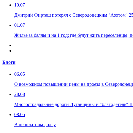
10.07
Дмитрий Фирташ потерял с Северодонецким "Азотом" 25%
01.07
Жилье за баллы и на 1 год: где будут жить переселенцы,
Блоги
06.05
О возможном повышении цены на проезд в Северодонец
28.08
Многострадальные дороги Луганщины и "благодетель" 
08.05
В неоплатном долгу