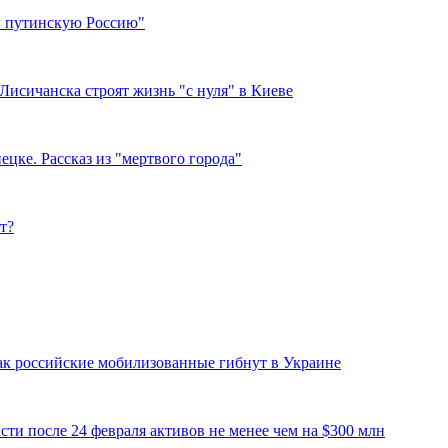
ли путинскую Россию"
Лисичанска строят жизнь "с нуля" в Киеве
цке. Рассказ из "мертвого города"
т?
 Как российские мобилизованные гибнут в Украине
ти после 24 февраля активов не менее чем на $300 млн