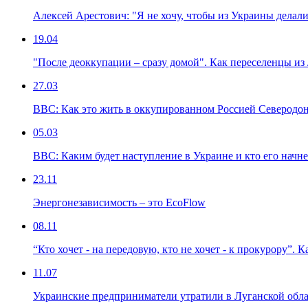
Алексей Арестович: "Я не хочу, чтобы из Украины дела
19.04
"После деоккупации – сразу домой". Как переселенцы из 
27.03
ВВС: Как это жить в оккупированном Россией Северодоне
05.03
ВВС: Каким будет наступление в Украине и кто его начне
23.11
Энергонезависимость – это EcoFlow
08.11
“Кто хочет - на передовую, кто не хочет - к прокурору”.
11.07
Украинские предприниматели утратили в Луганской облас