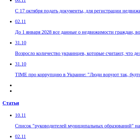
06.11
С 17 октября подать документы, для регистрации недви
02.11
До 1 января 2028 все данные о недвижимости граждан, в
31.10
Возросло количество украинцев, которые считают, что де
31.10
TIME про коррупцию в Украине: "Люди воруют так, будто
Статьи
10.11
Список "руководителей муниципальных образований" на
02.11