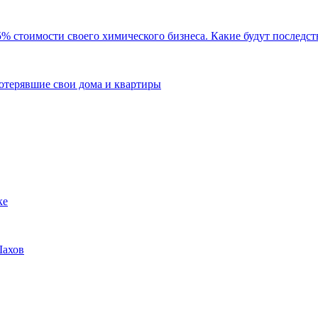
 стоимости своего химического бизнеса. Какие будут последств
 потерявшие свои дома и квартиры
ке
Шахов