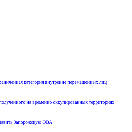
граниченная категория внутренне перемещенных лиц
, полученного на временно оккупированных территориях
главить Запорожскую ОВА