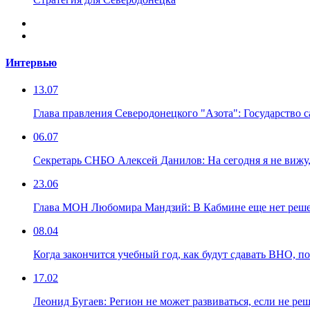
Интервью
13.07
Глава правления Северодонецкого "Азота": Государство са
06.07
Секретарь СНБО Алексей Данилов: На сегодня я не вижу,
23.06
Глава МОН Любомира Мандзий: В Кабмине еще нет решени
08.04
Когда закончится учебный год, как будут сдавать ВНО, по
17.02
Леонид Бугаев: Регион не может развиваться, если не ре