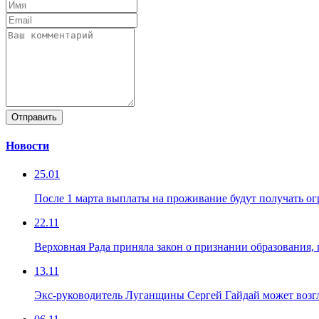
Отправить
Новости
25.01
После 1 марта выплаты на проживание будут получать о
22.11
Верховная Рада приняла закон о признании образования
13.11
Экс-руководитель Луганщины Сергей Гайдай может воз