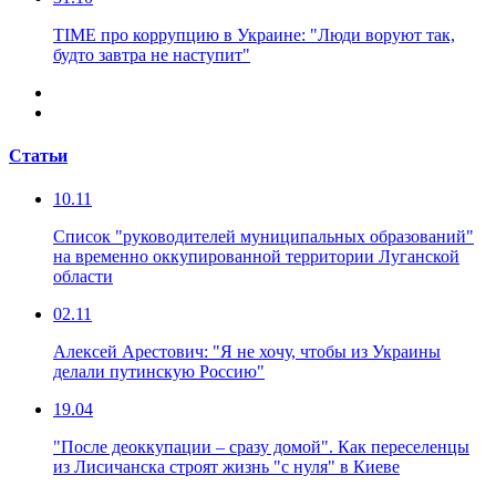
TIME про коррупцию в Украине: "Люди воруют так,
будто завтра не наступит"
Статьи
10.11
Список "руководителей муниципальных образований"
на временно оккупированной территории Луганской
области
02.11
Алексей Арестович: "Я не хочу, чтобы из Украины
делали путинскую Россию"
19.04
"После деоккупации – сразу домой". Как переселенцы
из Лисичанска строят жизнь "с нуля" в Киеве