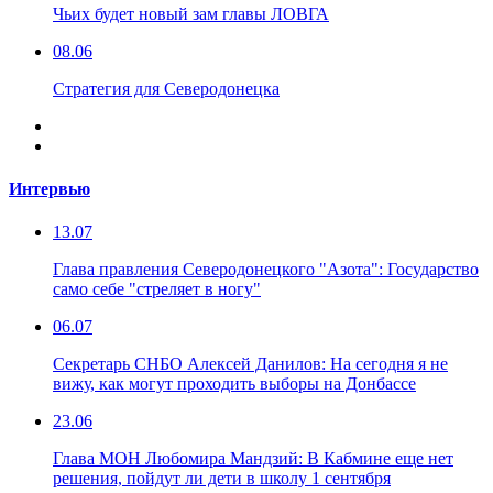
Чьих будет новый зам главы ЛОВГА
08.06
Стратегия для Северодонецка
Интервью
13.07
Глава правления Северодонецкого "Азота": Государство
само себе "стреляет в ногу"
06.07
Секретарь СНБО Алексей Данилов: На сегодня я не
вижу, как могут проходить выборы на Донбассе
23.06
Глава МОН Любомира Мандзий: В Кабмине еще нет
решения, пойдут ли дети в школу 1 сентября