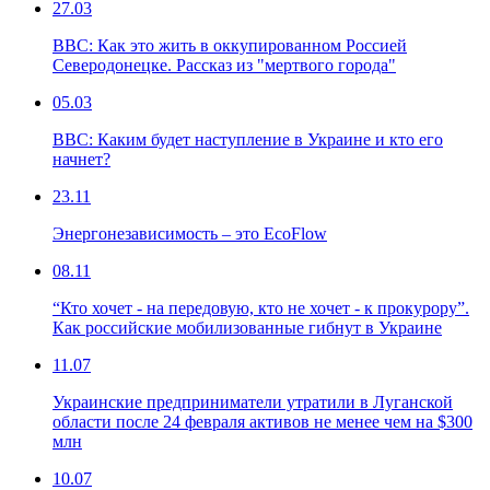
27.03
ВВС: Как это жить в оккупированном Россией
Северодонецке. Рассказ из "мертвого города"
05.03
ВВС: Каким будет наступление в Украине и кто его
начнет?
23.11
Энергонезависимость – это EcoFlow
08.11
“Кто хочет - на передовую, кто не хочет - к прокурору”.
Как российские мобилизованные гибнут в Украине
11.07
Украинские предприниматели утратили в Луганской
области после 24 февраля активов не менее чем на $300
млн
10.07