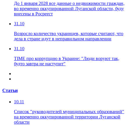
До 1 января 2028 все данные о недвижимости граждан,
во временно оккупированной Луганской области, буду
внесены в Росреест
31.10
Возросло количество украинцев, которые считают, что
дела в стране идут в неправильном направлении
31.10
TIME про коррупцию в Украине: "Люди воруют так,
будто завтра не наступит"
Статьи
10.11
Список "руководителей муниципальных образований"
на временно оккупированной территории Луганской
области