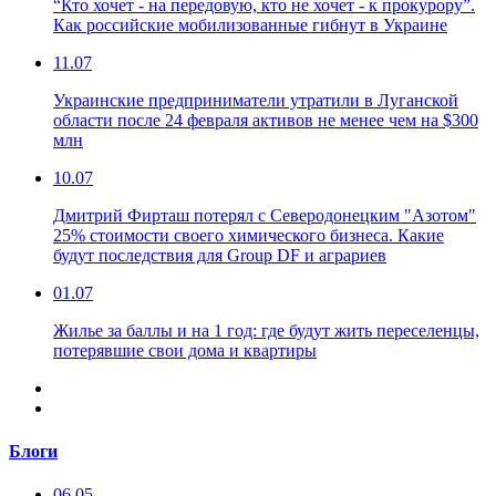
“Кто хочет - на передовую, кто не хочет - к прокурору”.
Как российские мобилизованные гибнут в Украине
11.07
Украинские предприниматели утратили в Луганской
области после 24 февраля активов не менее чем на $300
млн
10.07
Дмитрий Фирташ потерял с Северодонецким "Азотом"
25% стоимости своего химического бизнеса. Какие
будут последствия для Group DF и аграриев
01.07
Жилье за баллы и на 1 год: где будут жить переселенцы,
потерявшие свои дома и квартиры
Блоги
06.05