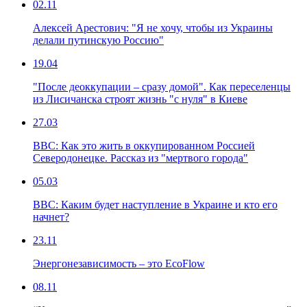
02.11
Алексей Арестович: "Я не хочу, чтобы из Украины
делали путинскую Россию"
19.04
"После деоккупации – сразу домой". Как переселенцы
из Лисичанска строят жизнь "с нуля" в Киеве
27.03
ВВС: Как это жить в оккупированном Россией
Северодонецке. Рассказ из "мертвого города"
05.03
ВВС: Каким будет наступление в Украине и кто его
начнет?
23.11
Энергонезависимость – это EcoFlow
08.11