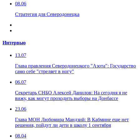
08.06
Стратегия для Северодонецка
Интервью
13.07
Глава правления Северодонецкого "Азота": Государство
само себе "стреляет в ногу"
06.07
Секретарь СНБО Алексей Данилов: На сегодня я не
вижу, как могут проходить выборы на Донбассе
23.06
Глава МОН Любомира Мандзий: В Кабмине еще нет
решения, пойдут ли дети в школу 1 сентября
08.04