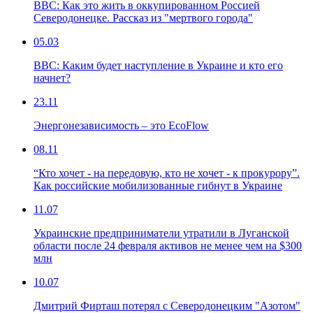
ВВС: Как это жить в оккупированном Россией
Северодонецке. Рассказ из "мертвого города"
05.03
ВВС: Каким будет наступление в Украине и кто его
начнет?
23.11
Энергонезависимость – это EcoFlow
08.11
“Кто хочет - на передовую, кто не хочет - к прокурору”.
Как российские мобилизованные гибнут в Украине
11.07
Украинские предприниматели утратили в Луганской
области после 24 февраля активов не менее чем на $300
млн
10.07
Дмитрий Фирташ потерял с Северодонецким "Азотом"