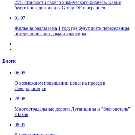
25% стоимости своего химического бизнеса. Какие
будут последствия для Group DF и аграриев
01.07
Жилье за баллы и на 1 год: где будут жить переселенцы,
потерявшие свои дома и квартиры
Блоги
06.05
О возможном повышении цены на проезд в
Северодонецке
28.08
Многострадальные дороги Луганщины и "благодетель"
Шахов
08.05
В неоплатном долгу