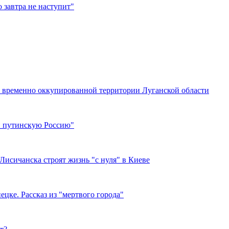
 завтра не наступит"
 временно оккупированной территории Луганской области
ли путинскую Россию"
Лисичанска строят жизнь "с нуля" в Киеве
цке. Рассказ из "мертвого города"