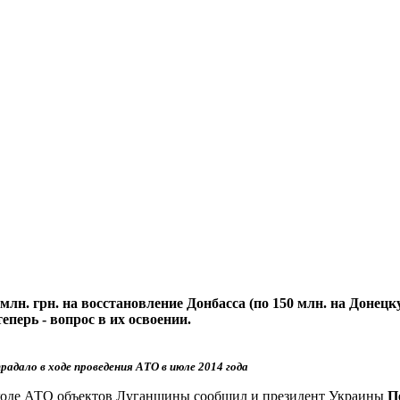
н. грн. на восстановление Донбасса (по 150 млн. на Донецку
еперь - вопрос в их освоении.
адало в ходе проведения АТО в июле 2014 года
в ходе АТО объектов Луганщины сообщил и президент Украины
П