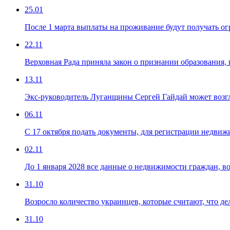
25.01
После 1 марта выплаты на проживание будут получать о
22.11
Верховная Рада приняла закон о признании образования
13.11
Экс-руководитель Луганщины Сергей Гайдай может воз
06.11
С 17 октября подать документы, для регистрации недви
02.11
До 1 января 2028 все данные о недвижимости граждан, в
31.10
Возросло количество украинцев, которые считают, что де
31.10