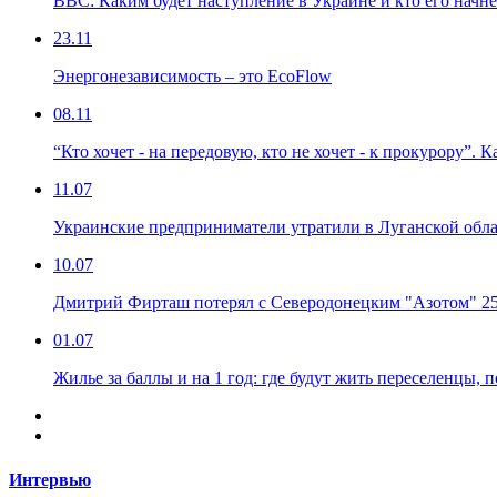
ВВС: Каким будет наступление в Украине и кто его начне
23.11
Энергонезависимость – это EcoFlow
08.11
“Кто хочет - на передовую, кто не хочет - к прокурору”.
11.07
Украинские предприниматели утратили в Луганской облас
10.07
Дмитрий Фирташ потерял с Северодонецким "Азотом" 25%
01.07
Жилье за баллы и на 1 год: где будут жить переселенцы,
Интервью