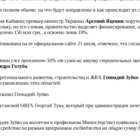
в полном объеме, на что будут направлены и как происходит их 
ания Кабмина премьер-министр Украины
Арсений Яценюк
поручи
льку, по его словам, правительство выделяет финансирование, а
елено 150 млн грн., а освоено лишь 10%.
ликована на ее официальном сайте 21 июля, отмечено, что сог
твом уже проплачено 50% от сумм на закупку строительных ма
ндра Голуба
.
регионального развития, строительства и ЖКХ
Геннадий Зубко
сстановлению этих областей.
- сказал Геннадий Зубко.
ганской ОВГА Георгий Тука, который при администрации хочет с
адия Зубко на коллегии в профильном Министерстве) появилась
средства по разным программам госбюджета на общую сумму 60