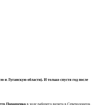
ю и Луганскую области). И только спустя год после
етр Порошенко
в ходе рабочего визита в Северодонецк.