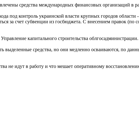
ривлечены средства международных финансовых организаций в ра
ехода под контроль украинской власти крупных городов области
ься за счет субвенции из госбюджета. С внесением правок (по с
о Управление капитального строительства облгосадминистрации
ть выделенные средства, но они медленно осваиваются, по дан
ства не идут в работу и что мешает оперативному восстановлен