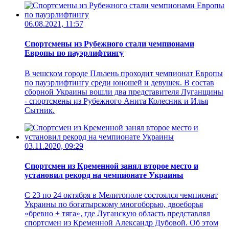
06.08.2021, 11:57
Спортсмены из Рубежного стали чемпионами
Европы по пауэрлифтингу
В чешском городе Пльзень проходит чемпионат Европы
по пауэрлифтингу среди юношей и девушек. В состав
сборной Украины вошли два представителя Луганщины
- спортсмены из Рубежного Анита Колесник и Илья
Сытник.
03.11.2020, 09:29
Спортсмен из Кременной занял второе место и
установил рекорд на чемпионате Украины
С 23 по 24 октября в Мелитополе состоялся чемпионат
Украины по богатырскому многоборью, двоеборья
«бревно + тяга», где Луганскую область представлял
спортсмен из Кременной Александр Дубовой. Об этом