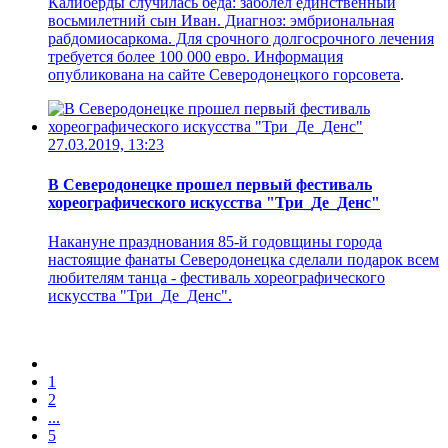
Калиберды случилась беда: заболел единственный
восьмилетний сын Иван. Диагноз: эмбриональная
рабдомиосаркома. Для срочного долгосрочного лечения
требуется более 100 000 евро. Информация
опубликована на
сайте Северодонецкого горсовета
.
27.03.2019, 13:23
В Северодонецке прошел первый фестиваль
хореографического искусства "Три_Де_Денс"
Накануне празднования 85-й годовщины города
настоящие фанаты Северодонецка сделали подарок всем
любителям танца - фестиваль хореографического
искусства "Три_Де_Денс".
1
2
...
5