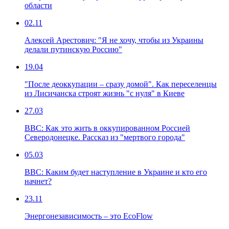
области
02.11
Алексей Арестович: "Я не хочу, чтобы из Украины
делали путинскую Россию"
19.04
"После деоккупации – сразу домой". Как переселенцы
из Лисичанска строят жизнь "с нуля" в Киеве
27.03
ВВС: Как это жить в оккупированном Россией
Северодонецке. Рассказ из "мертвого города"
05.03
ВВС: Каким будет наступление в Украине и кто его
начнет?
23.11
Энергонезависимость – это EcoFlow