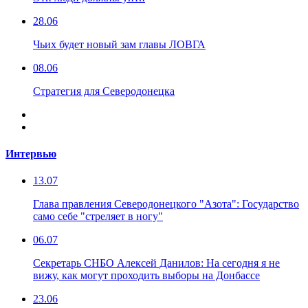
28.06
Чьих будет новый зам главы ЛОВГА
08.06
Стратегия для Северодонецка
Интервью
13.07
Глава правления Северодонецкого "Азота": Государство
само себе "стреляет в ногу"
06.07
Секретарь СНБО Алексей Данилов: На сегодня я не
вижу, как могут проходить выборы на Донбассе
23.06