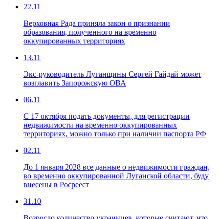
22.11
Верховная Рада приняла закон о признании
образования, полученного на временно
оккупированных территориях
13.11
Экс-руководитель Луганщины Сергей Гайдай может
возглавить Запорожскую ОВА
06.11
С 17 октября подать документы, для регистрации
недвижимости на временно оккупированных
территориях, можно только при наличии паспорта РФ
02.11
До 1 января 2028 все данные о недвижимости граждан,
во временно оккупированной Луганской области, буду
внесены в Росреест
31.10
Возросло количество украинцев, которые считают, что