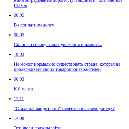
Многострадальные дороги Луганщины и "благодетель"
Шахов
08.05
В неоплатном долгу
08.05
Склоняю голову в знак уважения и памяти...
19.03
Не может нормально существовать страна, которая не
поддерживает своих товаропроизводителей
08.03
К 8 марта
17.11
"Стаханов бандитский" переехал в Северодонецк?
14.08
Эти люди должны уйти