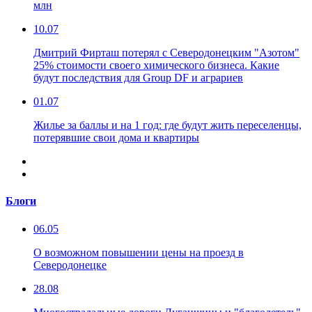
млн
10.07
Дмитрий Фирташ потерял с Северодонецким "Азотом"
25% стоимости своего химического бизнеса. Какие
будут последствия для Group DF и аграриев
01.07
Жилье за баллы и на 1 год: где будут жить переселенцы,
потерявшие свои дома и квартиры
Блоги
06.05
О возможном повышении цены на проезд в
Северодонецке
28.08