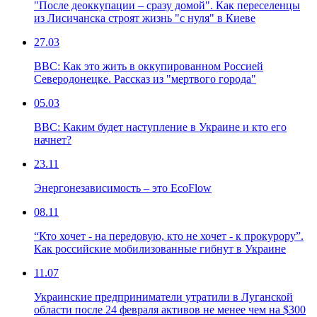
"После деоккупации – сразу домой". Как переселенцы
из Лисичанска строят жизнь "с нуля" в Киеве
27.03
ВВС: Как это жить в оккупированном Россией
Северодонецке. Рассказ из "мертвого города"
05.03
ВВС: Каким будет наступление в Украине и кто его
начнет?
23.11
Энергонезависимость – это EcoFlow
08.11
“Кто хочет - на передовую, кто не хочет - к прокурору”.
Как российские мобилизованные гибнут в Украине
11.07
Украинские предприниматели утратили в Луганской
области после 24 февраля активов не менее чем на $300