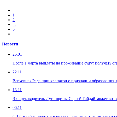
1
2
...
5
Новости
25.01
После 1 марта выплаты на проживание будут получать о
22.11
Верховная Рада приняла закон о признании образования
13.11
Экс-руководитель Луганщины Сергей Гайдай может воз
06.11
С 17 октября подать документы, для регистрации недви