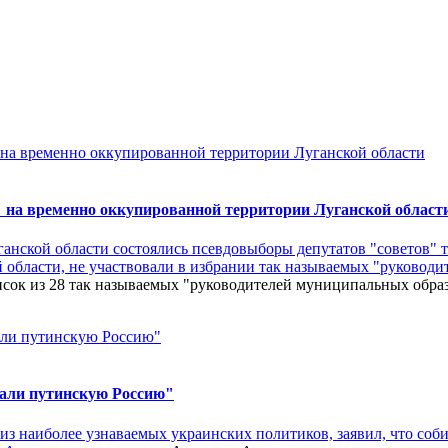
 на временно оккупированной территории Луганской област
ганской области состоялись псевдовыборы депутатов "советов"
бласти, не участвовали в избрании так называемых "руководи
сок из 28 так называемых "руководителей муниципальных обра
лали путинскую Россию"
з наиболее узнаваемых украинских политиков, заявил, что соби