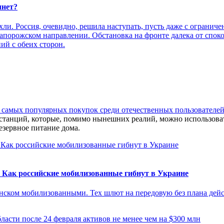
чнет?
хли. Россия, очевидно, решила наступать, пусть даже с ограни
 Запорожском направлении. Обстановка на фронте далека от спок
ий с обеих сторон.
самых популярных покупок среди отечественных пользователей 
танций, которые, помимо нынешних реалий, можно использовать 
езервное питание дома.
у”. Как российские мобилизованные гибнут в Украине
нском мобилизованными. Тех шлют на передовую без плана дейс