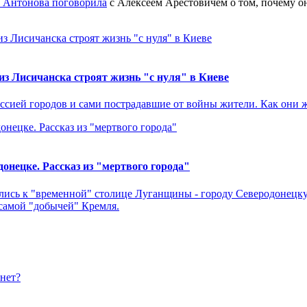
а Антонова
поговорила
с Алексеем Арестовичем о том, почему он
из Лисичанска строят жизнь "с нуля" в Киеве
сией городов и сами пострадавшие от войны жители. Как они ж
онецке. Рассказ из "мертвого города"
ись к "временной" столице Луганщины - городу Северодонецку.
 самой "добычей" Кремля.