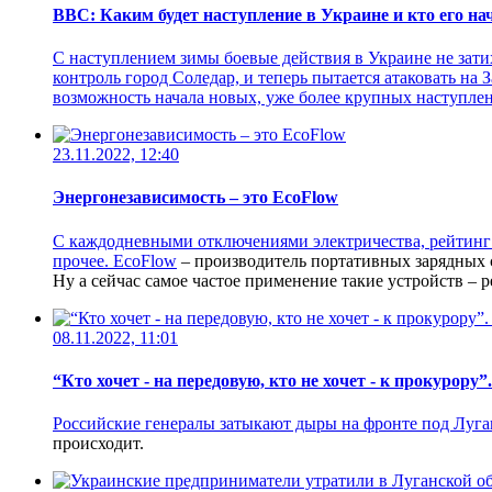
ВВС: Каким будет наступление в Украине и кто его на
С наступлением зимы боевые действия в Украине не зати
контроль город Соледар, и теперь пытается атаковать на
возможность начала новых, уже более крупных наступлен
23.11.2022, 12:40
Энергонезависимость – это EcoFlow
С каждодневными отключениями электричества, рейтинг 
прочее.
EcoFlow
– производитель портативных зарядных с
Ну а сейчас самое частое применение такие устройств – р
08.11.2022, 11:01
“Кто хочет - на передовую, кто не хочет - к прокурор
Российские генералы затыкают дыры на фронте под Луга
происходит.