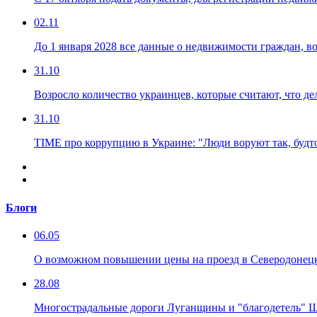
02.11
До 1 января 2028 все данные о недвижимости граждан, в
31.10
Возросло количество украинцев, которые считают, что де
31.10
TIME про коррупцию в Украине: "Люди воруют так, будто
Блоги
06.05
О возможном повышении цены на проезд в Северодонец
28.08
Многострадальные дороги Луганщины и "благодетель" 