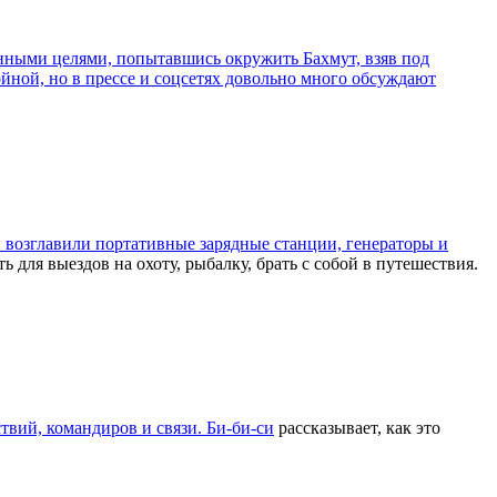
ченными целями, попытавшись окружить Бахмут, взяв под
ойной, но в прессе и соцсетях довольно много обсуждают
возглавили портативные зарядные станции, генераторы и
для выездов на охоту, рыбалку, брать с собой в путешествия.
твий, командиров и связи.
Би-би-си
рассказывает, как это