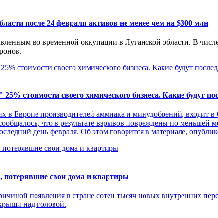
ласти после 24 февраля активов не менее чем на $300 млн
авленным во временной оккупации в Луганской области. В числ
ронов.
5% стоимости своего химического бизнеса. Какие будут пос
их в Европе производителей аммиака и минудобрений, входит 
ообщалось, что в результате взрывов повреждены по меньшей ме
оследний день февраля. Об этом говорится в материале, опубл
цы, потерявшие свои дома и квартиры
чиной появления в стране сотен тысяч новых внутренних перес
крыши над головой.