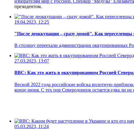
избирателям мир с Россией. Спецкор "Медузы" Елизавет
президентом.
19.04.2023, 12:25
"После деоккупации – сразу домой". Как переселенцы 
В столицу переехали администрации оккупированных Рос
27.03.2023, 13:07
ВВС: Как это жить в оккупированном Россией Северод
Весной 2022 года российские войска вплотную приблизил
конце июня. С тех пор Северодонецк остается едва ли не
05.03.2023, 11:24