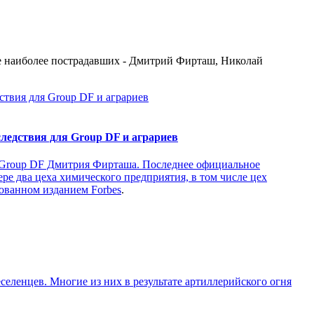
е наиболее пострадавших - Дмитрий Фирташ, Николай
ледствия для Group DF и аграриев
в Group DF Дмитрия Фирташа. Последнее официальное
ре два цеха химического предприятия, в том числе цех
икованном изданием
Forbes
.
еленцев. Многие из них в результате артиллерийского огня