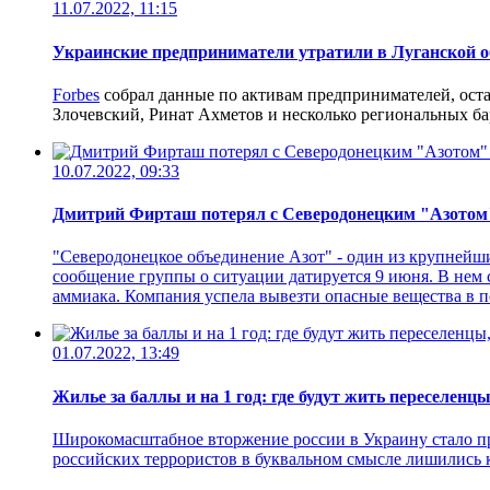
11.07.2022, 11:15
Украинские предприниматели утратили в Луганской об
Forbes
собрал данные по активам предпринимателей, ост
Злочевский, Ринат Ахметов и несколько региональных ба
10.07.2022, 09:33
Дмитрий Фирташ потерял с Северодонецким "Азотом" 2
"Северодонецкое объединение Азот" - один из крупнейш
сообщение группы о ситуации датируется 9 июня. В нем с
аммиака. Компания успела вывезти опасные вещества в п
01.07.2022, 13:49
Жилье за баллы и на 1 год: где будут жить переселен
Широкомасштабное вторжение россии в Украину стало при
российских террористов в буквальном смысле лишились 