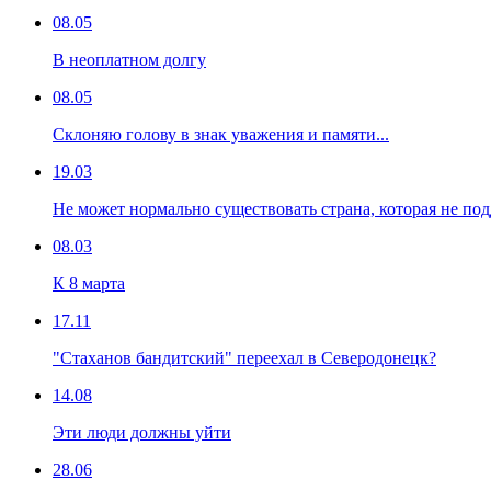
08.05
В неоплатном долгу
08.05
Склоняю голову в знак уважения и памяти...
19.03
Не может нормально существовать страна, которая не по
08.03
К 8 марта
17.11
"Стаханов бандитский" переехал в Северодонецк?
14.08
Эти люди должны уйти
28.06