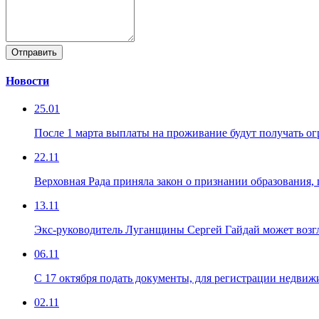
Отправить
Новости
25.01
После 1 марта выплаты на проживание будут получать о
22.11
Верховная Рада приняла закон о признании образования
13.11
Экс-руководитель Луганщины Сергей Гайдай может воз
06.11
С 17 октября подать документы, для регистрации недви
02.11