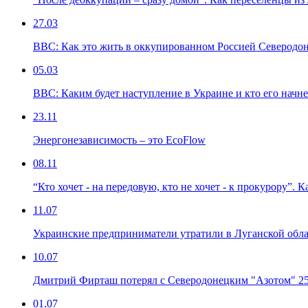
27.03
ВВС: Как это жить в оккупированном Россией Северодоне
05.03
ВВС: Каким будет наступление в Украине и кто его начне
23.11
Энергонезависимость – это EcoFlow
08.11
“Кто хочет - на передовую, кто не хочет - к прокурору”.
11.07
Украинские предприниматели утратили в Луганской облас
10.07
Дмитрий Фирташ потерял с Северодонецким "Азотом" 25%
01.07