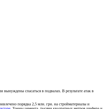
и вынуждены спасаться в подвалах. В результате атак в
ривлечено порядка 2,5 млн. грн. на стройматериалы и
екторе
. Тонны цемента, тысячи квадратных метров шифера и