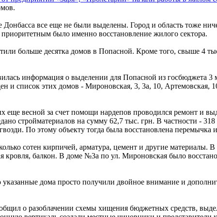
омов.
е Донбасса все еще не были выделены. Город и область тоже ни
у приоритетным было именно восстановление жилого сектора.
или больше десятка домов в Попасной. Кроме того, свыше 4 тыс
вилась информация о выделении для Попасной из госбюджета 3 м
 и список этих домов - Мироновская, 3, 3а, 10, Артемовская, 10,
рых еще весной за счет помощи нардепов проводился ремонт и в
ано стройматериалов на сумму 62,7 тыс. грн. В частности - 318
 гвозди. По этому объекту тогда была восстановлена перемычка 
колько сотен кирпичей, арматура, цемент и другие материалы. 
я кровля, балкон. В доме №3а по ул. Мироновская было восстан
о указанные дома просто получили двойное внимание и дополнит
сообщил о разоблачении схемы хищения бюджетных средств, выд
ионную вертикаль создали местные чиновники и представители 