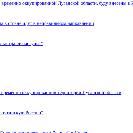
о временно оккупированной Луганской области, буду внесены в 
ла в стране идут в неправильном направлении
 завтра не наступит"
 временно оккупированной территории Луганской области
ли путинскую Россию"
Лисичанска строят жизнь "с нуля" в Киеве