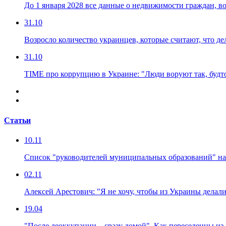
До 1 января 2028 все данные о недвижимости граждан, в
31.10
Возросло количество украинцев, которые считают, что де
31.10
TIME про коррупцию в Украине: "Люди воруют так, будто
Статьи
10.11
Список "руководителей муниципальных образований" на
02.11
Алексей Арестович: "Я не хочу, чтобы из Украины дела
19.04
"После деоккупации – сразу домой". Как переселенцы из 