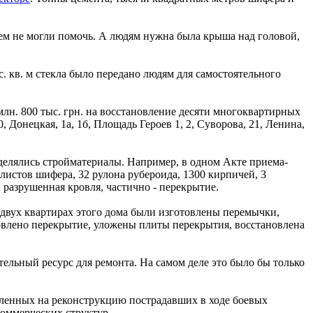
чем не могли помочь. А людям нужна была крыша над головой,
. кв. м стекла было передано людям для самостоятельного
лн. 800 тыс. грн. на восстановление десяти многоквартирных
 Донецкая, 1а, 1б, Площадь Героев 1, 2, Суворова, 21, Ленина,
ыделялись стройматериалы. Например, в одном Акте приема-
 листов шифера, 32 рулона рубероида, 1300 кирпичей, 3
и разрушенная кровля, частично - перекрытие.
В двух квартирах этого дома были изготовлены перемычки,
овлено перекрытие, уложены плиты перекрытия, восстановлена
ельный ресурс для ремонта. На самом деле это было бы только
еленных на реконструкцию пострадавших в ходе боевых
коммерческих структур.