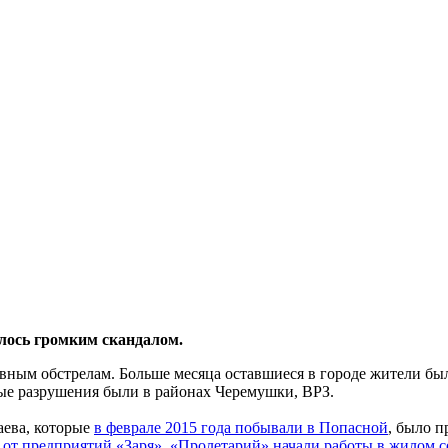
улось громким скандалом.
ивным обстрелам. Больше месяца оставшиеся в городе жители был
ные разрушения были в районах Черемушки, ВРЗ.
аева, которые
в феврале 2015 года побывали в Попасной
, было п
 от предприятий «Заря», «Пролетарий» начали работы в жилом с