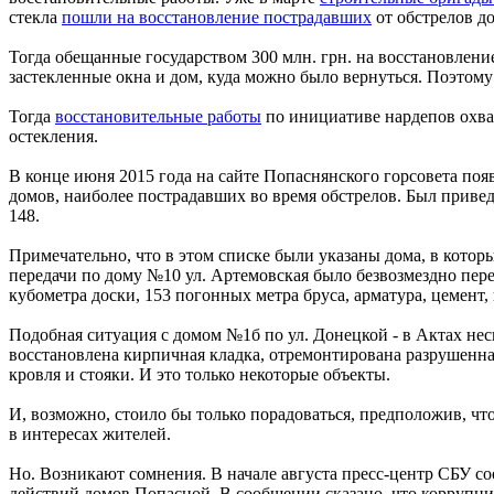
стекла
пошли на восстановление пострадавших
от обстрелов д
Тогда обещанные государством 300 млн. грн. на восстановлени
застекленные окна и дом, куда можно было вернуться. Поэтом
Тогда
восстановительные работы
по инициативе нардепов охват
остекления.
В конце июня 2015 года на сайте Попаснянского горсовета поя
домов, наиболее пострадавших во время обстрелов. Был приведен
148.
Примечательно, что в этом списке были указаны дома, в кото
передачи по дому №10 ул. Артемовская было безвозмездно перед
кубометра доски, 153 погонных метра бруса, арматура, цемент,
Подобная ситуация с домом №1б по ул. Донецкой - в Актах нес
восстановлена кирпичная кладка, отремонтирована разрушенна
кровля и стояки. И это только некоторые объекты.
И, возможно, стоило бы только порадоваться, предположив, чт
в интересах жителей.
Но. Возникают сомнения. В начале августа пресс-центр СБУ 
действий домов Попасной. В сообщении сказано, что коррупц