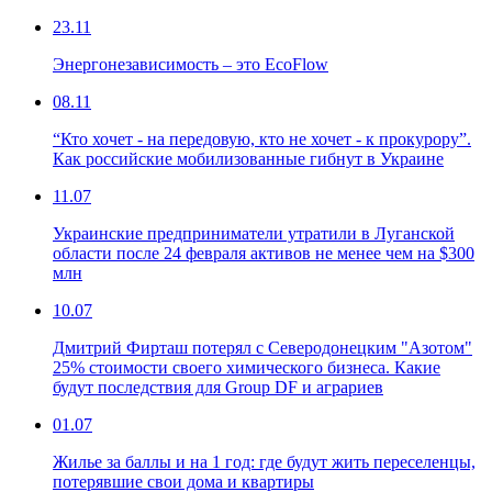
23.11
Энергонезависимость – это EcoFlow
08.11
“Кто хочет - на передовую, кто не хочет - к прокурору”.
Как российские мобилизованные гибнут в Украине
11.07
Украинские предприниматели утратили в Луганской
области после 24 февраля активов не менее чем на $300
млн
10.07
Дмитрий Фирташ потерял с Северодонецким "Азотом"
25% стоимости своего химического бизнеса. Какие
будут последствия для Group DF и аграриев
01.07
Жилье за баллы и на 1 год: где будут жить переселенцы,
потерявшие свои дома и квартиры