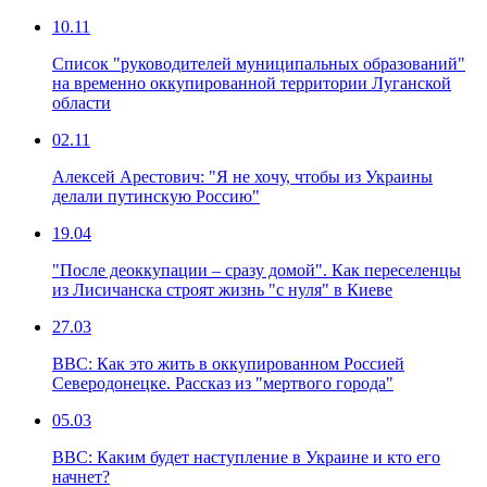
10.11
Список "руководителей муниципальных образований"
на временно оккупированной территории Луганской
области
02.11
Алексей Арестович: "Я не хочу, чтобы из Украины
делали путинскую Россию"
19.04
"После деоккупации – сразу домой". Как переселенцы
из Лисичанска строят жизнь "с нуля" в Киеве
27.03
ВВС: Как это жить в оккупированном Россией
Северодонецке. Рассказ из "мертвого города"
05.03
ВВС: Каким будет наступление в Украине и кто его
начнет?