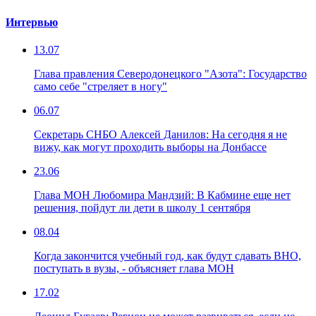
Интервью
13.07
Глава правления Северодонецкого "Азота": Государство
само себе "стреляет в ногу"
06.07
Секретарь СНБО Алексей Данилов: На сегодня я не
вижу, как могут проходить выборы на Донбассе
23.06
Глава МОН Любомира Мандзий: В Кабмине еще нет
решения, пойдут ли дети в школу 1 сентября
08.04
Когда закончится учебный год, как будут сдавать ВНО,
поступать в вузы, - объясняет глава МОН
17.02