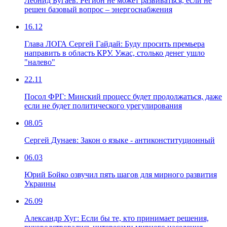
Леонид Бугаев: Регион не может развиваться, если не
решен базовый вопрос – энергоснабжения
16.12
Глава ЛОГА Сергей Гайдай: Буду просить премьера
направить в область КРУ. Ужас, столько денег ушло
"налево"
22.11
Посол ФРГ: Минский процесс будет продолжаться, даже
если не будет политического урегулирования
08.05
Сергей Дунаев: Закон о языке - антиконституционный
06.03
Юрий Бойко озвучил пять шагов для мирного развития
Украины
26.09
Александр Хуг: Если бы те, кто принимает решения,