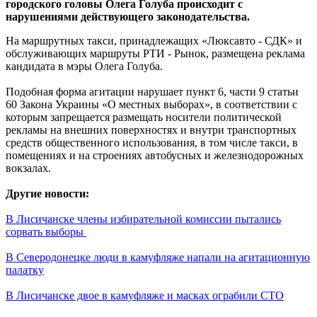
городского головы Олега Голуба происходит с
нарушениями действующего законодательства.
На маршрутных такси, принадлежащих «Люксавто - СДК» и
обслуживающих маршруты РТИ - Рынок, размещена реклама
кандидата в мэры Олега Голуба.
Подобная форма агитации нарушает пункт 6, части 9 статьи
60 Закона Украины «О местных выборах», в соответствии с
которым запрещается размещать носители политической
рекламы на внешних поверхностях и внутри транспортных
средств общественного использования, в том числе такси, в
помещениях и на строениях автобусных и железнодорожных
вокзалах.
Другие новости:
В Лисичанске члены избирательной комиссии пытались
сорвать выборы
В Северодонецке люди в камуфляже напали на агитационную
палатку
В Лисичанске двое в камуфляже и масках ограбили СТО