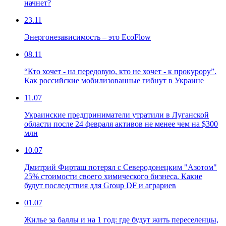
начнет?
23.11
Энергонезависимость – это EcoFlow
08.11
“Кто хочет - на передовую, кто не хочет - к прокурору”.
Как российские мобилизованные гибнут в Украине
11.07
Украинские предприниматели утратили в Луганской
области после 24 февраля активов не менее чем на $300
млн
10.07
Дмитрий Фирташ потерял с Северодонецким "Азотом"
25% стоимости своего химического бизнеса. Какие
будут последствия для Group DF и аграриев
01.07
Жилье за баллы и на 1 год: где будут жить переселенцы,