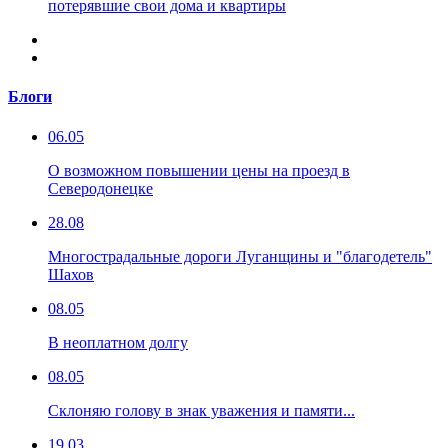
потерявшие свои дома и квартиры
Блоги
06.05
О возможном повышении цены на проезд в
Северодонецке
28.08
Многострадальные дороги Луганщины и "благодетель"
Шахов
08.05
В неоплатном долгу
08.05
Склоняю голову в знак уважения и памяти...
19.03