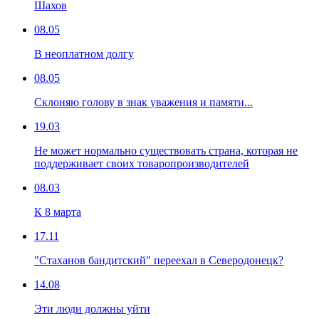
Шахов
08.05
В неоплатном долгу
08.05
Склоняю голову в знак уважения и памяти...
19.03
Не может нормально существовать страна, которая не
поддерживает своих товаропроизводителей
08.03
К 8 марта
17.11
"Стаханов бандитский" переехал в Северодонецк?
14.08
Эти люди должны уйти