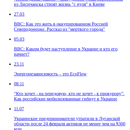
из Лисичанска строят жизнь "с нуля" в Киеве
27.03
ВВС: Как это жить в оккупированном Россией
Северодонецке. Рассказ из "мертвого города"
05.03
ВВС: Каким будет наступление в Украине и кто его
начнет?
23.11
Энергонезависимость – это EcoFlow
08.11
“Кто хочет - на передовую, кто не хочет - к прокурору”.
Как российские мобилизованные гибнут в Украине
11.07
Украинские предприниматели утратили в Луганской
области после 24 февраля активов не менее чем на $300
млн