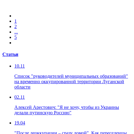
1
2
...
5
Статьи
10.11
Список "руководителей муниципальных образований"
на временно оккупированной территории Луганской
области
02.11
Алексей Арестович: "Я не хочу, чтобы из Украины
делали путинскую Россию"
19.04
"После деоккупации – сразу домой". Как переселенцы