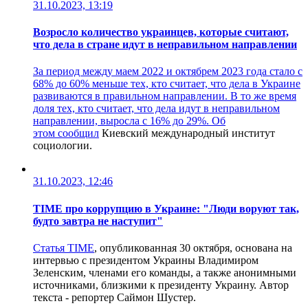
31.10.2023, 13:19
Возросло количество украинцев, которые считают,
что дела в стране идут в неправильном направлении
За период между маем 2022 и октябрем 2023 года стало с
68% до 60% меньше тех, кто считает, что дела в Украине
развиваются в правильном направлении. В то же время
доля тех, кто считает, что дела идут в неправильном
направлении, выросла с 16% до 29%. Об
этом
сообщил
Киевский международный институт
социологии.
31.10.2023, 12:46
TIME про коррупцию в Украине: "Люди воруют так,
будто завтра не наступит"
Статья
TIME
, опубликованная 30 октября, основана на
интервью с президентом Украины Владимиром
Зеленским, членами его команды, а также анонимными
источниками, близкими к президенту Украину. Автор
текста - репортер Саймон Шустер.