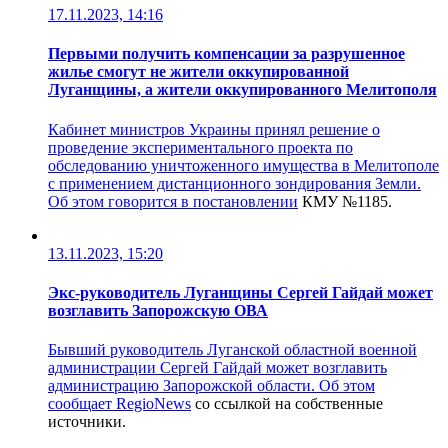
17.11.2023, 14:16
Первыми получить компенсации за разрушенное
жилье смогут не жители оккупированной
Луганщины, а жители оккупированного Мелитополя
Кабинет министров Украины принял решение о
проведение экспериментального проекта по
обследованию уничтоженного имущества в Мелитополе
с применением дистанционного зондирования Земли.
Об этом говорится в
постановлении
КМУ №1185.
13.11.2023, 15:20
Экс-руководитель Луганщины Сергей Гайдай может
возглавить Запорожскую ОВА
Бывший руководитель Луганской областной военной
администрации Сергей Гайдай может возглавить
администрацию Запорожской области. Об этом
сообщает
RegioNews
со ссылкой на собственные
источники.