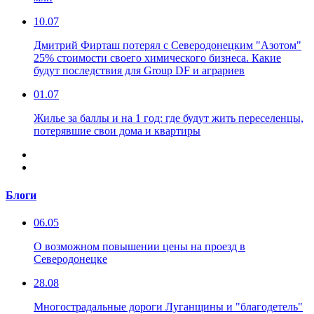
10.07
Дмитрий Фирташ потерял с Северодонецким "Азотом"
25% стоимости своего химического бизнеса. Какие
будут последствия для Group DF и аграриев
01.07
Жилье за баллы и на 1 год: где будут жить переселенцы,
потерявшие свои дома и квартиры
Блоги
06.05
О возможном повышении цены на проезд в
Северодонецке
28.08
Многострадальные дороги Луганщины и "благодетель"