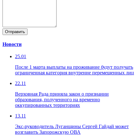
Отправить
Новости
25.01
После 1 марта выплаты на проживание будут получать
ограниченная категория внутренне перемещенных лиц
22.11
Верховная Рада приняла закон о признании
образования, полученного на временно
оккупированных территориях
13.11
Экс-руководитель Луганщины Сергей Гайдай может
возглавить Запорожскую ОВА