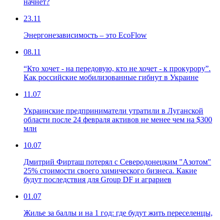
начнет?
23.11
Энергонезависимость – это EcoFlow
08.11
“Кто хочет - на передовую, кто не хочет - к прокурору”.
Как российские мобилизованные гибнут в Украине
11.07
Украинские предприниматели утратили в Луганской
области после 24 февраля активов не менее чем на $300
млн
10.07
Дмитрий Фирташ потерял с Северодонецким "Азотом"
25% стоимости своего химического бизнеса. Какие
будут последствия для Group DF и аграриев
01.07
Жилье за баллы и на 1 год: где будут жить переселенцы,