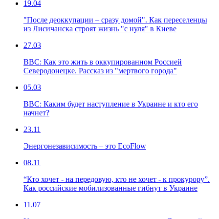
19.04
"После деоккупации – сразу домой". Как переселенцы
из Лисичанска строят жизнь "с нуля" в Киеве
27.03
ВВС: Как это жить в оккупированном Россией
Северодонецке. Рассказ из "мертвого города"
05.03
ВВС: Каким будет наступление в Украине и кто его
начнет?
23.11
Энергонезависимость – это EcoFlow
08.11
“Кто хочет - на передовую, кто не хочет - к прокурору”.
Как российские мобилизованные гибнут в Украине
11.07