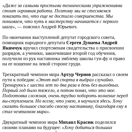
«Даже за самыми простыми техническими упражнениями
стоит огромная работа. Поэтому мы не стесняемся
показать то, что еще не достигло совершенства. Мы
понимаем, что путь к мастерству начинается с первого
шага»
, — пояснил Андрей Юрьевич.
По окончании выступлений депутат городского совета,
помощник народного депутата
Сергея Дунаева Андрей
Якимчук
вручил спортсменам свидетельства о присвоении
разрядов, а ученики, закончившие второй год обучения,
получили из рук наставника эмблему школы гун-фу и право
на ее ношение на левой стороне груди.
Трехкратный чемпион мира
Артур Чернов
рассказал о своем
пути к победам:
«Этот вид спорта я выбрал случайно.
Тренируюсь с шести лет по два раза в день без выходных.
Первый год было тяжело, а потом понял, что это мое.
Подготовка сложная, очень трудно побороть волнение перед
вы-ступлением. Но всему, что умею, я научился здесь. Хочу
сказать большое спасибо своему наставнику, благодаря ему я
стал чемпионом мира»
.
Двукратный чемпион мира
Михаил Красюк
поделился
своими планами на будущее:
«Хочу добиться больших