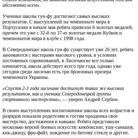
абсолютно всем»
.
Ученики школы гун-фу достигают самых высоких
результатов. С выступлений на чемпионате мира в
Португалии в начале мая ребята привезли 6 золотых медалей,
причем это уже с 32-й по 37-ю золотые медали Кубков и
чемпионатов мира в клубе с 1998 года.
В Северодонецке школа гун-фу существует уже 26 лет, ребята
занимаются с мастерами высокого уровня, в условиях
постоянных соревнований, в Лисичанске все только
начинается, школа действует всего три года, однако уже
сегодня среди лисичан есть три бронзовых призера
чемпионата Украины.
«Спустя 2-3 года лисичане достигнут таких же высоких
результатов, как и ученики Северодонецкой группы
спортивного мастерства»
, — уверен Андрей Сербин.
В своих выступлениях воспитанники школы всех возрастов и
разрядов показали родителям и гостям праздника свое
мастерство, достижения и навыки. Ребята представили
несколько версий боевых искусств: кикбоксинг, ушу-саньшоу,
кик-джицу, фри-файт, хождение по битому стеклу и другие.