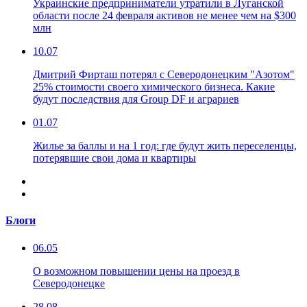
Украинские предприниматели утратили в Луганской
области после 24 февраля активов не менее чем на $300
млн
10.07
Дмитрий Фирташ потерял с Северодонецким "Азотом"
25% стоимости своего химического бизнеса. Какие
будут последствия для Group DF и аграриев
01.07
Жилье за баллы и на 1 год: где будут жить переселенцы,
потерявшие свои дома и квартиры
Блоги
06.05
О возможном повышении цены на проезд в
Северодонецке
28.08