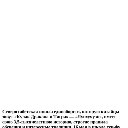
Северотибетская школа единоборств, которую китайцы
зовут «Кулак Дракона и Тигра» — «Лунхучуэн», имеет
свою 3,5-тысячелетнюю историю, строгие правила
обучения и интересные традиции. 16 мая в школе гун-фу