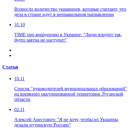
Возросло количество украинцев, которые считают, что
дела в стране идут в неправильном направлении
31.10
TIME про коррупцию в Украине: "Люди воруют так,
будто завтра не наступит"
Статьи
10.11
Список "руководителей муниципальных образований"
на временно оккупированной территории Луганской
области
02.11
Алексей Арестович: "Я не хочу, чтобы из Украины
делали путинскую Россию"