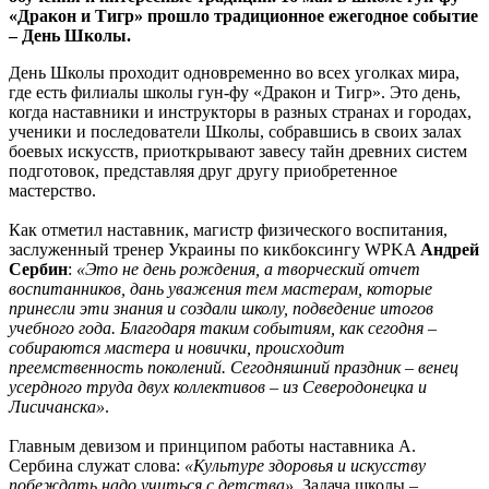
«Дракон и Тигр» прошло традиционное ежегодное событие
– День Школы.
День Школы проходит одновременно во всех уголках мира,
где есть филиалы школы гун-фу «Дракон и Тигр». Это день,
когда наставники и инструкторы в разных странах и городах,
ученики и последователи Школы, собравшись в своих залах
боевых искусств, приоткрывают завесу тайн древних систем
подготовок, представляя друг другу приобретенное
мастерство.
Как отметил наставник, магистр физического воспитания,
заслуженный тренер Украины по кикбоксингу WPKA
Андрей
Сербин
:
«Это не день рождения, а творческий отчет
воспитанников, дань уважения тем мастерам, которые
принесли эти знания и создали школу, подведение итогов
учебного года. Благодаря таким событиям, как сегодня –
собираются мастера и новички, происходит
преемственность поколений. Сегодняшний праздник – венец
усердного труда двух коллективов – из Северодонецка и
Лисичанска»
.
Главным девизом и принципом работы наставника А.
Сербина служат слова:
«Культуре здоровья и искусству
побеждать надо учиться с детства»
. Задача школы –