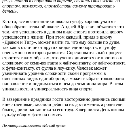
результатов в спортивной карьере, связать свою жизнь со
спортом, возможно, впоследствии самому тренировать
детей»
.
Кстати, все воспитанники школы гун-фу хорошо учатся в
общеобразовательной школе. Андрей Юрьевич объясняет это
тем, что успешность в данном виде спорта проторила дорогу
успешности в жизни. При этом каждый, придя в школу
«Дракон и Тигр», может найти то, что ему больше по душе,
так как в отличие от других видов единоборств, в гун-фу
очень много векторов развития. Соревновательный процесс
строится таким образом, что ученик двигается от простого к
сложному: от семи-контакта к лайт-контакту, от лайт-контакта
к фулл-контакту, от фулла к лоу-кику. Человек может
увеличивать уровень сложности своей программы в
смешанных видах единоборств, а может выбрать только одно
направление и подниматься в нем до чемпиона мира. В этом
уникальность и универсальность вида спорта.
В завершение праздника гости восторженно делились своими
впечатлениями, хвалили ребят за их достижения, а родители
благодарили наставника за его труд. Завершился День школы
гун-фу общим фото на память.
По материалам газеты «Новый путь»