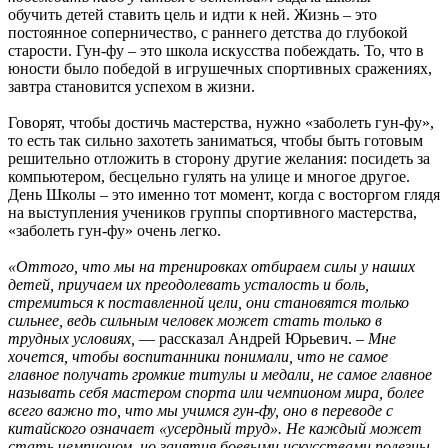
обучить детей ставить цель и идти к ней. Жизнь – это
постоянное соперничество, с раннего детства до глубокой
старости. Гун-фу – это школа искусства побеждать. То, что в
юности было победой в игрушечных спортивных сражениях,
завтра становится успехом в жизни.
Говорят, чтобы достичь мастерства, нужно «заболеть гун-фу»,
то есть так сильно захотеть заниматься, чтобы быть готовым
решительно отложить в сторону другие желания: посидеть за
компьютером, бесцельно гулять на улице и многое другое.
День Школы – это именно тот момент, когда с восторгом глядя
на выступления учеников группы спортивного мастерства,
«заболеть гун-фу» очень легко.
«Оттого, что мы на тренировках отбираем силы у наших
детей, приучаем их преодолевать усталость и боль,
стремиться к поставленной цели, они становятся только
сильнее, ведь сильным человек может стать только в
трудных условиях,
— рассказал Андрей Юрьевич. –
Мне
хочется, чтобы воспитанники понимали, что не самое
главное получать громкие титулы и медали, не самое главное
называть себя мастером спорта или чемпионом мира, более
всего важно то, что мы учимся гун-фу, оно в переводе с
китайского означает «усердный труд». Не каждый может
стать чемпионом, но занятия боевыми искусствами полезны